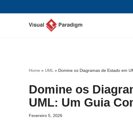
Avançar
para
o
conteúdo
Home
»
UML
»
Domine os Diagramas de Estado em U
Domine os Diagra
UML: Um Guia Co
Fevereiro 5, 2026