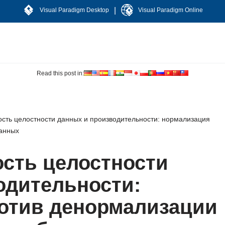
|
Visual Paradigm Desktop
Visual Paradigm Online
Read this post in:
сть целостности данных и производительности: нормализация
данных
сть целостности
одительности:
отив денормализации