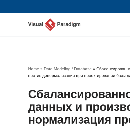
Перейти
к
содержимому
Home
»
Data Modeling / Database
»
Сбалансированно
против денормализации при проектировании базы 
Сбалансированно
данных и произв
нормализация пр