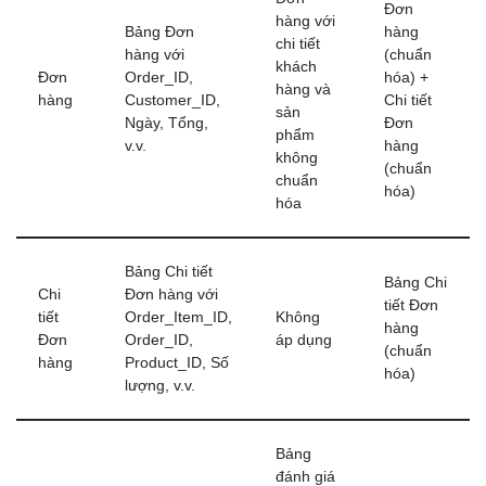
Đơn
hàng với
Bảng Đơn
hàng
chi tiết
hàng với
(chuẩn
khách
Đơn
Order_ID,
hóa) +
hàng và
hàng
Customer_ID,
Chi tiết
sản
Ngày, Tổng,
Đơn
phẩm
v.v.
hàng
không
(chuẩn
chuẩn
hóa)
hóa
Bảng Chi tiết
Bảng Chi
Chi
Đơn hàng với
tiết Đơn
tiết
Order_Item_ID,
Không
hàng
Đơn
Order_ID,
áp dụng
(chuẩn
hàng
Product_ID, Số
hóa)
lượng, v.v.
Bảng
đánh giá