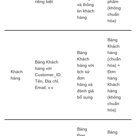
riêng biệt
phẩm
và thông
(không
tin khách
chuẩn
hàng
hóa)
Bảng
Khách
Bảng
hàng
Khách
(chuẩn
Bảng Khách
hàng với
hóa) +
hàng với
Khách
lịch sử
Đơn
Customer_ID,
hàng
đơn
hàng
Tên, Địa chỉ,
hàng và
Khách
Email, v.v.
đánh giá
hàng
bổ sung
(không
chuẩn
hóa)
Bảng
Bảng
Đơn