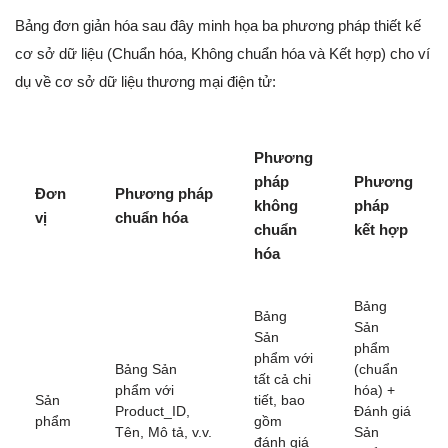
Bảng đơn giản hóa sau đây minh họa ba phương pháp thiết kế
cơ sở dữ liệu (Chuẩn hóa, Không chuẩn hóa và Kết hợp) cho ví
dụ về cơ sở dữ liệu thương mại điện tử:
Phương
pháp
Phương
Đơn
Phương pháp
không
pháp
vị
chuẩn hóa
chuẩn
kết hợp
hóa
Bảng
Bảng
Sản
Sản
phẩm
phẩm với
Bảng Sản
(chuẩn
tất cả chi
phẩm với
hóa) +
Sản
tiết, bao
Product_ID,
Đánh giá
phẩm
gồm
Tên, Mô tả, v.v.
Sản
đánh giá