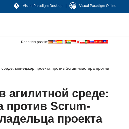
|
Visual Paradigm Desktop
Visual Paradigm Online
Read this post in:
 среде: менеджер проекта против Scrum-мастера против
в агилитной среде:
а против Scrum-
владельца проекта