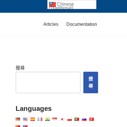
Chinese
(Traditional)
Articles
Documentation
搜尋
搜
尋
Languages