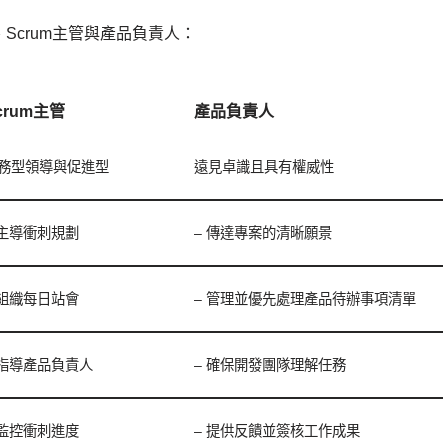
Scrum主管與產品負責人：
crum主管
產品負責人
務型領導與促進型
遠見卓識且具有權威性
 主導衝刺規劃
– 傳達專案的清晰願景
 組織每日站會
– 管理並優先處理產品待辦事項清單
 指導產品負責人
– 確保開發團隊理解任務
 監控衝刺進度
– 提供反饋並簽核工作成果