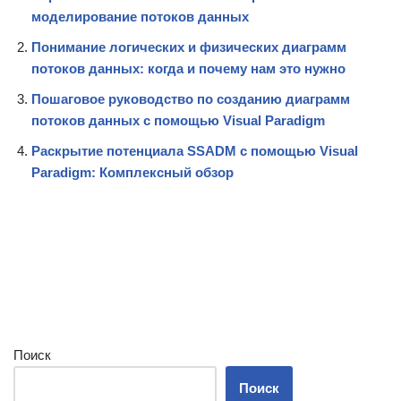
моделирование потоков данных
Понимание логических и физических диаграмм
потоков данных: когда и почему нам это нужно
Пошаговое руководство по созданию диаграмм
потоков данных с помощью Visual Paradigm
Раскрытие потенциала SSADM с помощью Visual
Paradigm: Комплексный обзор
Поиск
Поиск