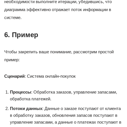
необходимости выполните итерации, убедившись, что
диаграмма эффективно отражает поток информации в
системе.
6. Пример
Чтобы закрепить ваше понимание, рассмотрим простой
пример:
Сценарий
: Система онлайн-покупок
Процессы
: Обработка заказов, управление запасами,
обработка платежей.
Потоки данных
: Данные о заказе поступают от клиента
в обработку заказов, обновления запасов поступают в
управление запасами, а данные о платежах поступают в