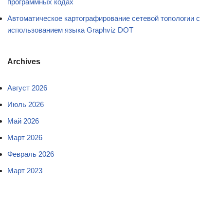
программных кодах
Автоматическое картографирование сетевой топологии с
использованием языка Graphviz DOT
Archives
Август 2026
Июль 2026
Май 2026
Март 2026
Февраль 2026
Март 2023