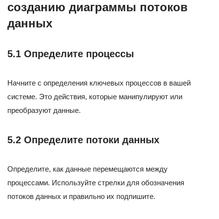
созданию диаграммы потоков
данных
5.1 Определите процессы
Начните с определения ключевых процессов в вашей
системе. Это действия, которые манипулируют или
преобразуют данные.
5.2 Определите потоки данных
Определите, как данные перемещаются между
процессами. Используйте стрелки для обозначения
потоков данных и правильно их подпишите.