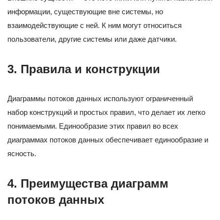
информации, существующие вне системы, но
взаимодействующие с ней. К ним могут относиться
пользователи, другие системы или даже датчики.
3. Правила и конструкции
Диаграммы потоков данных используют ограниченный
набор конструкций и простых правил, что делает их легко
понимаемыми. Единообразие этих правил во всех
диаграммах потоков данных обеспечивает единообразие и
ясность.
4. Преимущества диаграмм
потоков данных