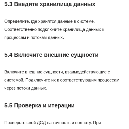
5.3 Введите хранилища данных
Определите, где хранятся данные в системе.
Соответственно подключите хранилища данных к
процессам и потокам данных.
5.4 Включите внешние сущности
Включите внешние сущности, взаимодействующие с
системой. Подключите их к соответствующим процессам
через потоки данных.
5.5 Проверка и итерации
Проверьте свой ДСД на точность и полноту. При