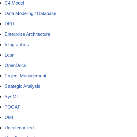
C4 Model
Data Modeling / Database
DFD
Enterprise Architecture
Infographics
Lean
OpenDocs
Project Management
Strategic Analysis
SysML
TOGAF
UML
Uncategorized