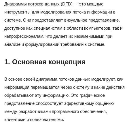
Диаграммы потоков данных (DFD) — это мощные
инструменты для моделирования потока информации в
системе. Они предоставляют визуальное представление,
доступное как специалистам в области компьютеров, так и
непрофессионалам, что делает их незаменимыми при
анализе и формулировании требований к системе.
1. Основная концепция
В основе своей диаграмма потоков данных моделирует, как
информация перемещается через систему и какие действия
обрабатывают эту информацию. Это графическое
представление способствует эффективному общению
между разработчиками программного обеспечения,
клиентами и пользователями.