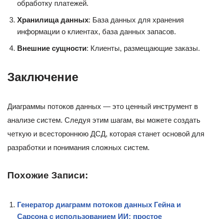
обработку платежей.
Хранилища данных
: База данных для хранения
информации о клиентах, база данных запасов.
Внешние сущности
: Клиенты, размещающие заказы.
Заключение
Диаграммы потоков данных — это ценный инструмент в
анализе систем. Следуя этим шагам, вы можете создать
четкую и всестороннюю ДСД, которая станет основой для
разработки и понимания сложных систем.
Похожие Записи:
Генератор диаграмм потоков данных Гейна и
Сарсона с использованием ИИ: простое