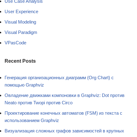
Use Case Analysis
User Experience
Visual Modeling
Visual Paradigm
VPasCode
Recent Posts
Генерация организационных диаграмм (Org Chart) с
помощью Graphviz
Овладение движками компоновки в Graphviz: Dot против
Neato против Twopi против Circo
Проектирование конечных автоматов (FSM) из текста с
использованием Graphviz
Визуализация сложных графов зависимостей в крупных