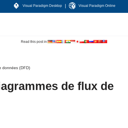
|
Visual Paradigm Desktop
Visual Paradigm Online
Read this post in:
de données (DFD)
iagrammes de flux de