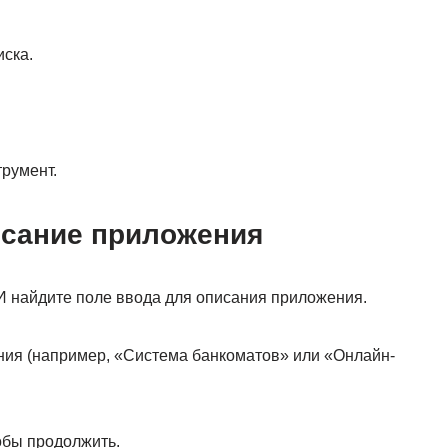
ска.
трумент.
исание приложения
И найдите поле ввода для описания приложения.
ния (например, «Система банкоматов» или «Онлайн-
обы продолжить.