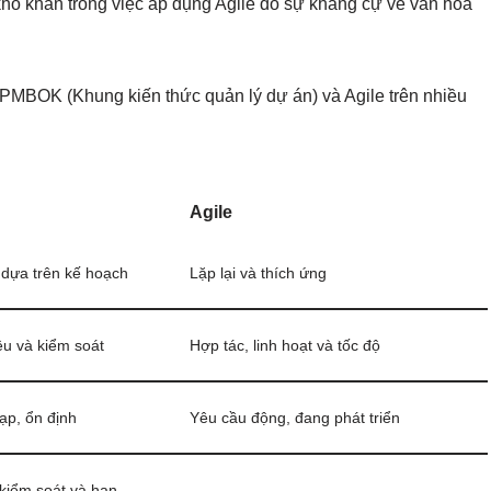
khó khăn trong việc áp dụng Agile do sự kháng cự về văn hóa
MBOK (Khung kiến thức quản lý dự án) và Agile trên nhiều
Agile
 dựa trên kế hoạch
Lặp lại và thích ứng
iệu và kiểm soát
Hợp tác, linh hoạt và tốc độ
ạp, ổn định
Yêu cầu động, đang phát triển
kiểm soát và hạn