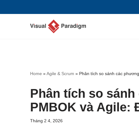
Chuyển
tới
nội
dung
Home
»
Agile & Scrum
»
Phân tích so sánh các phươn
Phân tích so sán
PMBOK và Agile: 
Tháng 2 4, 2026