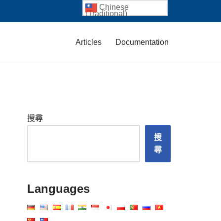
Chinese
(Traditional)
Articles
Documentation
搜尋
搜
尋
Languages