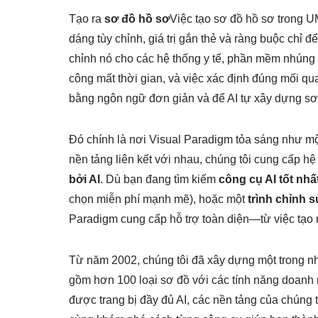
Tạo ra
sơ đồ hồ sơ
Việc tạo sơ đồ hồ sơ trong U
dáng tùy chỉnh, giá trị gắn thẻ và ràng buộc chỉ
chỉnh nó cho các hệ thống y tế, phần mềm nhúng 
công mất thời gian, và việc xác định đúng mối q
bằng ngôn ngữ đơn giản và để AI tự xây dựng sơ
Đó chính là nơi Visual Paradigm tỏa sáng như m
nền tảng liên kết với nhau, chúng tôi cung cấp hệ
bởi AI
. Dù bạn đang tìm kiếm
công cụ AI tốt nhấ
chọn miễn phí mạnh mẽ), hoặc một
trình chỉnh 
Paradigm cung cấp hỗ trợ toàn diện—từ việc tạo
Từ năm 2002, chúng tôi đã xây dựng một trong nh
gồm hơn 100 loại sơ đồ với các tính năng doanh 
được trang bị đầy đủ AI, các nền tảng của chúng t