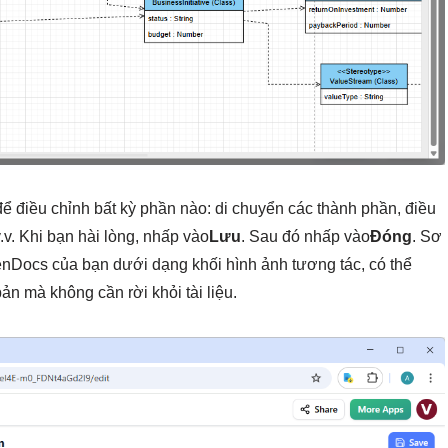
để điều chỉnh bất kỳ phần nào: di chuyển các thành phần, điều
.v. Khi bạn hài lòng, nhấp vào
Lưu
. Sau đó nhấp vào
Đóng
. Sơ
enDocs của bạn dưới dạng khối hình ảnh tương tác, có thể
n mà không cần rời khỏi tài liệu.