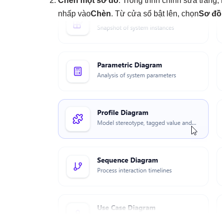
Chèn một sơ đồ
: Trong trình chỉnh sửa trang
nhấp vào
Chèn
. Từ cửa sổ bật lên, chọn
Sơ đồ