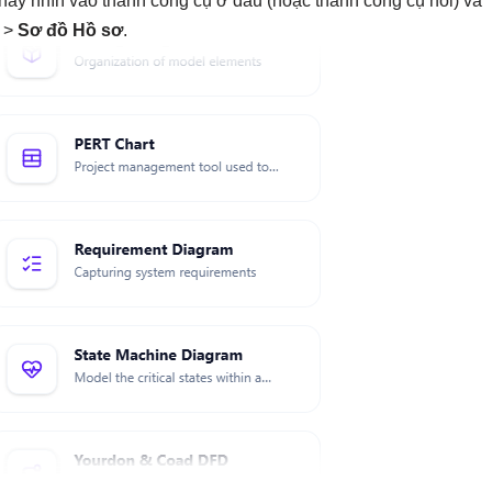
, hãy nhìn vào thanh công cụ ở đầu (hoặc thanh công cụ nổi) và
>
Sơ đồ Hồ sơ
.