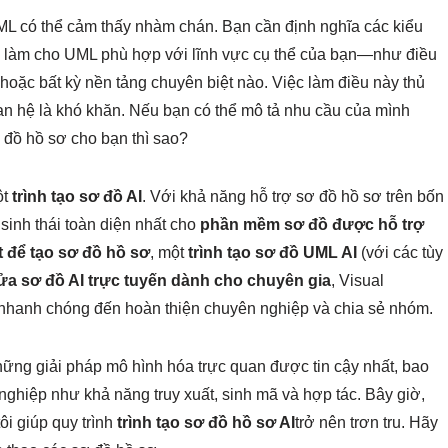
ML có thể cảm thấy nhàm chán. Bạn cần định nghĩa các kiểu
 để làm cho UML phù hợp với lĩnh vực cụ thể của bạn—như điều
hoặc bất kỳ nền tảng chuyên biệt nào. Việc làm điều này thủ
uan hệ là khó khăn. Nếu bạn có thể mô tả nhu cầu của mình
 đồ hồ sơ cho bạn thì sao?
ột
trình tạo sơ đồ AI
. Với khả năng hỗ trợ sơ đồ hồ sơ trên bốn
 sinh thái toàn diện nhất cho
phần mềm sơ đồ được hỗ trợ
t để tạo sơ đồ hồ sơ
, một
trình tạo sơ đồ UML AI
(với các tùy
sửa sơ đồ AI trực tuyến dành cho chuyên gia
, Visual
 nhanh chóng đến hoàn thiện chuyên nghiệp và chia sẻ nhóm.
ững giải pháp mô hình hóa trực quan được tin cậy nhất, bao
nghiệp như khả năng truy xuất, sinh mã và hợp tác. Bây giờ,
ôi giúp quy trình
trình tạo sơ đồ hồ sơ AI
trở nên trơn tru. Hãy