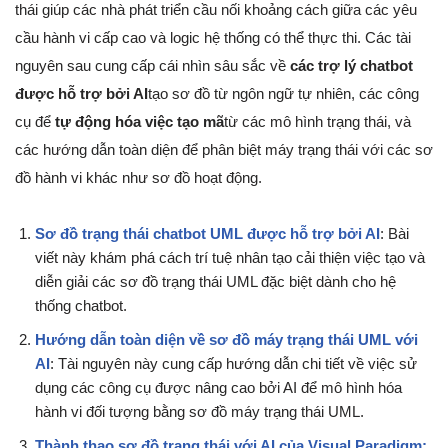
thái giúp các nhà phát triển cầu nối khoảng cách giữa các yêu
cầu hành vi cấp cao và logic hệ thống có thể thực thi. Các tài
nguyên sau cung cấp cái nhìn sâu sắc về
các trợ lý chatbot
được hỗ trợ bởi AI
tạo sơ đồ từ ngôn ngữ tự nhiên, các công
cụ để
tự động hóa việc tạo mã
từ các mô hình trạng thái, và
các hướng dẫn toàn diện để phân biệt máy trạng thái với các sơ
đồ hành vi khác như sơ đồ hoạt động.
Sơ đồ trạng thái chatbot UML được hỗ trợ bởi AI
: Bài
viết này khám phá cách trí tuệ nhân tạo cải thiện việc tạo và
diễn giải các sơ đồ trạng thái UML đặc biệt dành cho hệ
thống chatbot.
Hướng dẫn toàn diện về sơ đồ máy trạng thái UML với
AI
: Tài nguyên này cung cấp hướng dẫn chi tiết về việc sử
dụng các công cụ được nâng cao bởi AI để mô hình hóa
hành vi đối tượng bằng sơ đồ máy trạng thái UML.
Thành thạo sơ đồ trạng thái với AI của Visual Paradigm: