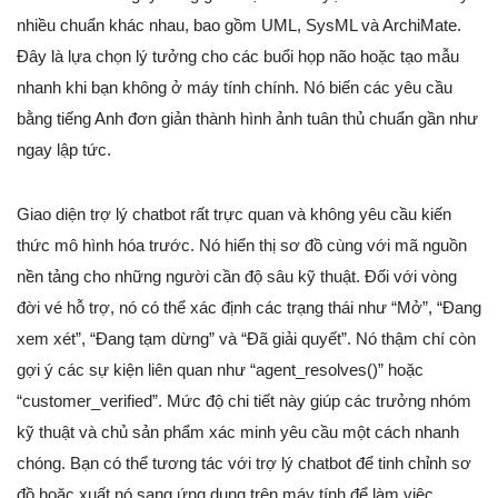
nhiều chuẩn khác nhau, bao gồm UML, SysML và ArchiMate.
Đây là lựa chọn lý tưởng cho các buổi họp não hoặc tạo mẫu
nhanh khi bạn không ở máy tính chính. Nó biến các yêu cầu
bằng tiếng Anh đơn giản thành hình ảnh tuân thủ chuẩn gần như
ngay lập tức.
Giao diện trợ lý chatbot rất trực quan và không yêu cầu kiến
thức mô hình hóa trước. Nó hiển thị sơ đồ cùng với mã nguồn
nền tảng cho những người cần độ sâu kỹ thuật. Đối với vòng
đời vé hỗ trợ, nó có thể xác định các trạng thái như “Mở”, “Đang
xem xét”, “Đang tạm dừng” và “Đã giải quyết”. Nó thậm chí còn
gợi ý các sự kiện liên quan như “agent_resolves()” hoặc
“customer_verified”. Mức độ chi tiết này giúp các trưởng nhóm
kỹ thuật và chủ sản phẩm xác minh yêu cầu một cách nhanh
chóng. Bạn có thể tương tác với trợ lý chatbot để tinh chỉnh sơ
đồ hoặc xuất nó sang ứng dụng trên máy tính để làm việc