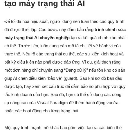
tạo máy trạng thái AI
Để tối đa hóa hiệu suất, người dùng nên tuân theo các quy trình
đã được thiết lập. Các bước này đảm bảo rằng
trình chỉnh sửa
máy trạng thái AI chuyên nghiệp
tạo ra kết quả chính xác nhất
có thể. Trước tiên, luôn cung cấp mô tả chi tiết về hành vi của
thực thể. Nêu rõ các trạng thái cụ thể, các sự kiện kích hoạt và
bất kỳ điều kiện nào phải được đáp ứng. Ví dụ, giải thích rằng
một đơn hàng chỉ chuyển sang “Đang xử lý” nếu tồn kho có sẵn
giúp AI chèn điều kiện “bảo vệ” (guard). Sau khi sơ đồ ban đầu
được tạo, hãy xem xét cấu trúc để đảm bảo nó phù hợp với quy
tắc kinh doanh của bạn. Sau đó, bạn có thể sử dụng các công
cụ nâng cao của Visual Paradigm để thêm hành động vào/ra
hoặc các hoạt động cho từng trạng thái.
Một quy trình mạnh mẽ khác bao gồm việc tạo ra các biến thể