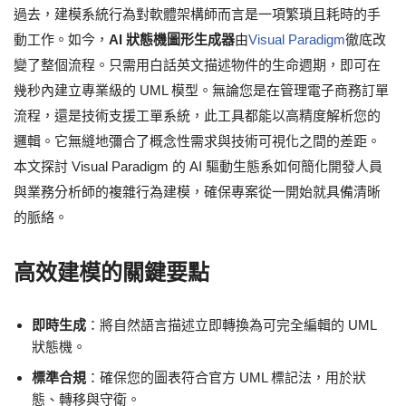
過去，建模系統行為對軟體架構師而言是一項繁瑣且耗時的手
動工作。如今，
AI 狀態機圖形生成器
由
Visual Paradigm
徹底改
變了整個流程。只需用白話英文描述物件的生命週期，即可在
幾秒內建立專業級的 UML 模型。無論您是在管理電子商務訂單
流程，還是技術支援工單系統，此工具都能以高精度解析您的
邏輯。它無縫地彌合了概念性需求與技術可視化之間的差距。
本文探討 Visual Paradigm 的 AI 驅動生態系如何簡化開發人員
與業務分析師的複雜行為建模，確保專案從一開始就具備清晰
的脈絡。
高效建模的關鍵要點
即時生成
：將自然語言描述立即轉換為可完全編輯的 UML
狀態機。
標準合規
：確保您的圖表符合官方 UML 標記法，用於狀
態、轉移與守衛。