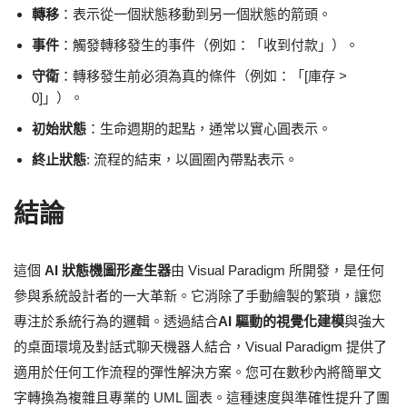
轉移
：表示從一個狀態移動到另一個狀態的箭頭。
事件
：觸發轉移發生的事件（例如：「收到付款」）。
守衛
：轉移發生前必須為真的條件（例如：「[庫存 >
0]」）。
初始狀態
：生命週期的起點，通常以實心圓表示。
終止狀態
: 流程的結束，以圓圈內帶點表示。
結論
這個
AI 狀態機圖形產生器
由 Visual Paradigm 所開發，是任何
參與系統設計者的一大革新。它消除了手動繪製的繁瑣，讓您
專注於系統行為的邏輯。透過結合
AI 驅動的視覺化建模
與強大
的桌面環境及對話式聊天機器人結合，Visual Paradigm 提供了
適用於任何工作流程的彈性解決方案。您可在數秒內將簡單文
字轉換為複雜且專業的 UML 圖表。這種速度與準確性提升了團