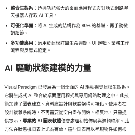
整合生態系
：透過功能強大的桌面應用程式與對話式網路聊
天機器人存取 AI 工具。
可優化準備
：將 AI 生成的結構作為 80% 的基礎，再手動微
調細節。
多功能應用
：適用於建模訂單生命週期、UI 邏輯、業務工作
流程與反應式協定。
AI 驅動狀態建模的力量
Visual Paradigm 已發展為一個全面的 AI 驅動視覺建模生態系。
它將生成式 AI 整合於桌面應用程式與專用網路助理之中。此技
術加速了圖表建立、資料庫設計與軟體架構可視化。使用者在
設計複雜系統時，不再需要從空白畫布開始。相反地，只需提
供提示，
專業的 AI 圖表軟體
便會處理初始佈局與邏輯映射。此
方法在狀態機圖表上尤為有效。這些圖表用以呈現物件如何根