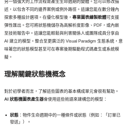
另一個強大的工作流程是產生生命週期的變體。您可以修改描
述，以包含不同的邊界案例或例外路徑。這讓您能在數分鐘內
探索多種設計選項。在優化模型後，
專業圖表繪製軟體
可支援
彈性匯出。您可將狀態機儲存為高解析度影像、PDF，或內嵌
至技術報告中。這讓您能輕鬆與利害關係人或團隊成員分享由
AI 建立的模型。整合至更廣泛的 Visual Paradigm 生態系統，意
味著您的狀態模型甚至可在專案後期驅動程式碼產生或系統模
擬。
理解關鍵狀態機概念
對於初學者而言，了解這些圖表的基本構成單元會很有幫助。
AI 狀態機圖表產生器
會使用這些術語來建構您的模型：
狀態
：物件生命週期中的一種條件或狀態（例如：「訂單已
發送」）。