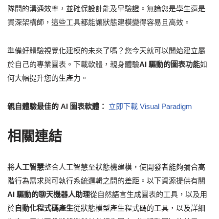
隊間的溝通效率，並確保設計能及早驗證。無論您是學生還是
資深架構師，這些工具都能讓狀態建模變得容易且高效。
準備好體驗視覺化建模的未來了嗎？您今天就可以開始建立屬
於自己的專業圖表。下載軟體，親身體驗
AI 驅動的圖表功能
如
何大幅提升您的生產力。
親自體驗最佳的 AI 圖表軟體：
立即下載 Visual Paradigm
相關連結
將
人工智慧
整合人工智慧至狀態機建模，使開發者能夠彌合高
階行為需求與可執行系統邏輯之間的差距。以下資源提供有關
AI 驅動的聊天機器人助理
從自然語言生成圖表的工具，以及用
於
自動化程式碼產生
從狀態模型產生程式碼的工具，以及詳細