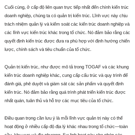
Cuối cùng, ở cấp độ liên quan trực tiếp nhất đến chính kiến trúc
doanh nghiệp, chúng ta có quản trị kiến trúc. Lĩnh vực này chịu
trách nhiệm quản lý và kiểm soát các kiến trúc doanh nghiệp và
các lĩnh vực kiến trúc khác trong tổ chức. Nó đảm bảo rằng các
quyết định kiến trúc được đưa ra phù hợp với định hướng chiến
lược, chính sách và tiêu chuẩn của tổ chức.
Quản trị kiến trúc, như được mô tả trong TOGAF và các khung
kiến trúc doanh nghiệp khác, cung cấp cấu trúc và quy trình để
đánh giá, phê duyệt và giám sát các sản phẩm và quyết định
kiến trúc. Nó đảm bảo rằng quá trình phát triển kiến trúc được
nhất quán, tuân thủ và hỗ trợ các mục tiêu của tổ chức.
Điều quan trọng cần lưu ý là mỗi lĩnh vực quản trị này có thể
hoạt động ở nhiều cấp độ địa lý khác nhau trong tổ chức—toàn
cầu, khu vực và địa phương. Sự linh hoạt này cho phép các