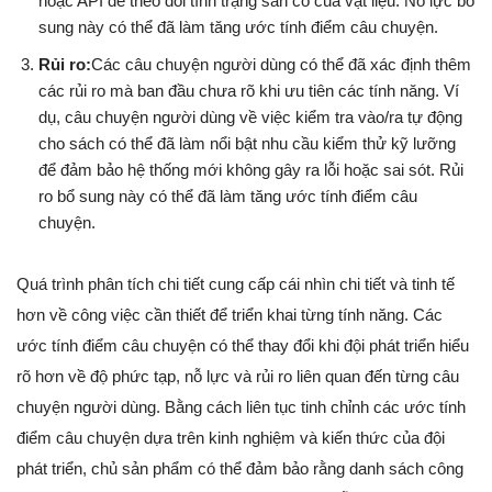
hoặc API để theo dõi tình trạng sẵn có của vật liệu. Nỗ lực bổ
sung này có thể đã làm tăng ước tính điểm câu chuyện.
Rủi ro:
Các câu chuyện người dùng có thể đã xác định thêm
các rủi ro mà ban đầu chưa rõ khi ưu tiên các tính năng. Ví
dụ, câu chuyện người dùng về việc kiểm tra vào/ra tự động
cho sách có thể đã làm nổi bật nhu cầu kiểm thử kỹ lưỡng
để đảm bảo hệ thống mới không gây ra lỗi hoặc sai sót. Rủi
ro bổ sung này có thể đã làm tăng ước tính điểm câu
chuyện.
Quá trình phân tích chi tiết cung cấp cái nhìn chi tiết và tinh tế
hơn về công việc cần thiết để triển khai từng tính năng. Các
ước tính điểm câu chuyện có thể thay đổi khi đội phát triển hiểu
rõ hơn về độ phức tạp, nỗ lực và rủi ro liên quan đến từng câu
chuyện người dùng. Bằng cách liên tục tinh chỉnh các ước tính
điểm câu chuyện dựa trên kinh nghiệm và kiến thức của đội
phát triển, chủ sản phẩm có thể đảm bảo rằng danh sách công