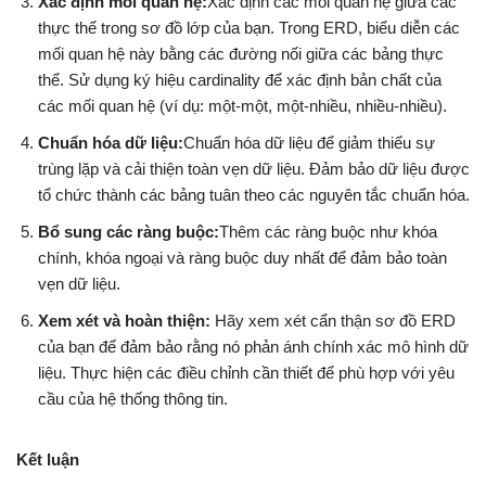
Xác định mối quan hệ:
Xác định các mối quan hệ giữa các
thực thể trong sơ đồ lớp của bạn. Trong ERD, biểu diễn các
mối quan hệ này bằng các đường nối giữa các bảng thực
thể. Sử dụng ký hiệu cardinality để xác định bản chất của
các mối quan hệ (ví dụ: một-một, một-nhiều, nhiều-nhiều).
Chuẩn hóa dữ liệu:
Chuẩn hóa dữ liệu để giảm thiểu sự
trùng lặp và cải thiện toàn vẹn dữ liệu. Đảm bảo dữ liệu được
tổ chức thành các bảng tuân theo các nguyên tắc chuẩn hóa.
Bổ sung các ràng buộc:
Thêm các ràng buộc như khóa
chính, khóa ngoại và ràng buộc duy nhất để đảm bảo toàn
vẹn dữ liệu.
Xem xét và hoàn thiện:
Hãy xem xét cẩn thận sơ đồ ERD
của bạn để đảm bảo rằng nó phản ánh chính xác mô hình dữ
liệu. Thực hiện các điều chỉnh cần thiết để phù hợp với yêu
cầu của hệ thống thông tin.
Kết luận