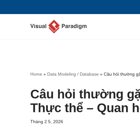
Chuyển
tới
nội
dung
Home
»
Data Modeling / Database
»
Câu hỏi thường g
Câu hỏi thường gặ
Thực thể – Quan h
Tháng 2 5, 2026