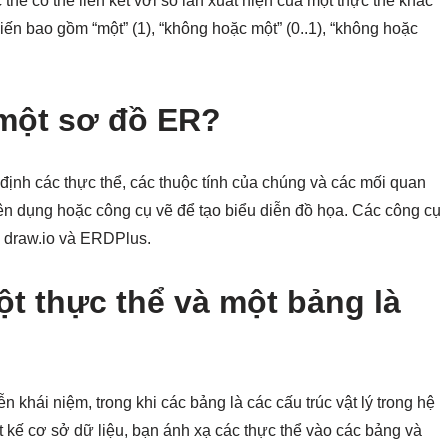
 thể có thể liên kết với số lần xuất hiện của một thực thể khác
iến bao gồm “một” (1), “không hoặc một” (0..1), “không hoặc
 một sơ đồ ER?
định các thực thể, các thuộc tính của chúng và các mối quan
 dụng hoặc công cụ vẽ để tạo biểu diễn đồ họa. Các công cụ
 draw.io và ERDPlus.
ột thực thể và một bảng là
 khái niệm, trong khi các bảng là các cấu trúc vật lý trong hệ
t kế cơ sở dữ liệu, bạn ánh xạ các thực thể vào các bảng và