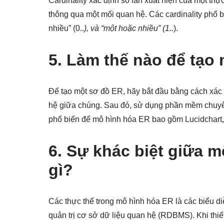
Cardinality xác định số lần xuất hiện của một thực
thông qua một mối quan hệ. Các cardinality phổ b
nhiều” (0..
), và “một hoặc nhiều” (1..
).
5. Làm thế nào để tạo
Để tạo một sơ đồ ER, hãy bắt đầu bằng cách xác 
hệ giữa chúng. Sau đó, sử dụng phần mềm chuyên
phổ biến để mô hình hóa ER bao gồm Lucidchart,
6. Sự khác biệt giữa m
gì?
Các thực thể trong mô hình hóa ER là các biểu diễn
quản trị cơ sở dữ liệu quan hệ (RDBMS). Khi thiế