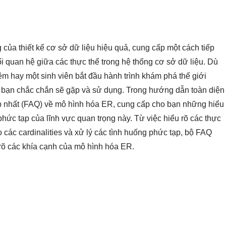
 của thiết kế cơ sở dữ liệu hiệu quả, cung cấp một cách tiếp
ối quan hệ giữa các thực thể trong hệ thống cơ sở dữ liệu. Dù
ệm hay một sinh viên bắt đầu hành trình khám phá thế giới
m bạn chắc chắn sẽ gặp và sử dụng. Trong hướng dẫn toàn diện
ặp nhất (FAQ) về mô hình hóa ER, cung cấp cho bạn những hiểu
 phức tạp của lĩnh vực quan trọng này. Từ việc hiểu rõ các thực
o các cardinalities và xử lý các tình huống phức tạp, bộ FAQ
 rõ các khía cạnh của mô hình hóa ER.