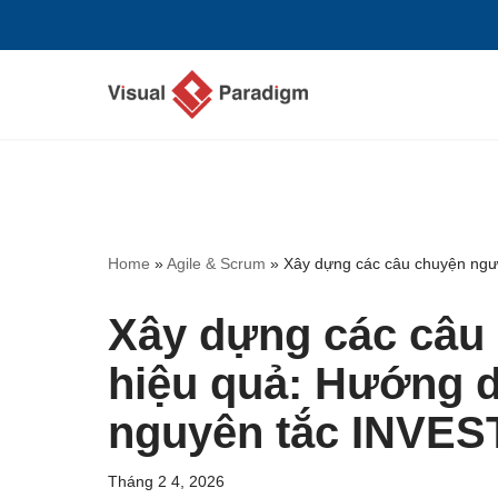
Chuyển
tới
nội
dung
Home
»
Agile & Scrum
»
Xây dựng các câu chuyện ngư
Xây dựng các câu
hiệu quả: Hướng 
nguyên tắc INVES
Tháng 2 4, 2026