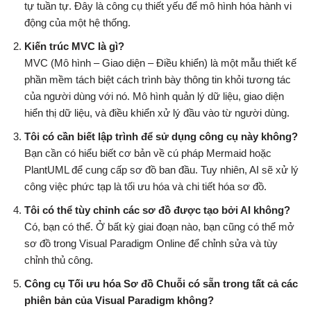
tự tuần tự. Đây là công cụ thiết yếu để mô hình hóa hành vi
động của một hệ thống.
Kiến trúc MVC là gì?
MVC (Mô hình – Giao diện – Điều khiển) là một mẫu thiết kế
phần mềm tách biệt cách trình bày thông tin khỏi tương tác
của người dùng với nó. Mô hình quản lý dữ liệu, giao diện
hiển thị dữ liệu, và điều khiển xử lý đầu vào từ người dùng.
Tôi có cần biết lập trình để sử dụng công cụ này không?
Bạn cần có hiểu biết cơ bản về cú pháp Mermaid hoặc
PlantUML để cung cấp sơ đồ ban đầu. Tuy nhiên, AI sẽ xử lý
công việc phức tạp là tối ưu hóa và chi tiết hóa sơ đồ.
Tôi có thể tùy chỉnh các sơ đồ được tạo bởi AI không?
Có, bạn có thể. Ở bất kỳ giai đoạn nào, bạn cũng có thể mở
sơ đồ trong Visual Paradigm Online để chỉnh sửa và tùy
chỉnh thủ công.
Công cụ Tối ưu hóa Sơ đồ Chuỗi có sẵn trong tất cả các
phiên bản của Visual Paradigm không?