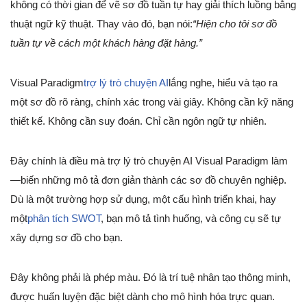
không có thời gian để vẽ sơ đồ tuần tự hay giải thích luồng bằng
thuật ngữ kỹ thuật. Thay vào đó, bạn nói:
“Hiện cho tôi sơ đồ
tuần tự về cách một khách hàng đặt hàng.”
Visual Paradigm
trợ lý trò chuyện AI
lắng nghe, hiểu và tạo ra
một sơ đồ rõ ràng, chính xác trong vài giây. Không cần kỹ năng
thiết kế. Không cần suy đoán. Chỉ cần ngôn ngữ tự nhiên.
Đây chính là điều mà trợ lý trò chuyện AI Visual Paradigm làm
—biến những mô tả đơn giản thành các sơ đồ chuyên nghiệp.
Dù là một trường hợp sử dụng, một cấu hình triển khai, hay
một
phân tích SWOT
, bạn mô tả tình huống, và công cụ sẽ tự
xây dựng sơ đồ cho bạn.
Đây không phải là phép màu. Đó là trí tuệ nhân tạo thông minh,
được huấn luyện đặc biệt dành cho mô hình hóa trực quan.