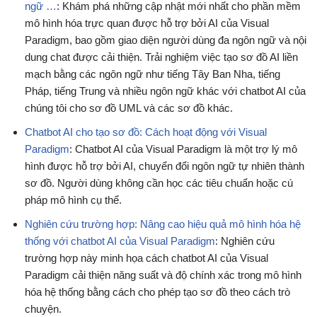
ngữ …
: Khám phá những cập nhật mới nhất cho phần mềm
mô hình hóa trực quan được hỗ trợ bởi AI của Visual
Paradigm, bao gồm giao diện người dùng đa ngôn ngữ và nội
dung chat được cải thiện. Trải nghiệm việc tạo sơ đồ AI liền
mạch bằng các ngôn ngữ như tiếng Tây Ban Nha, tiếng
Pháp, tiếng Trung và nhiều ngôn ngữ khác với chatbot AI của
chúng tôi cho sơ đồ UML và các sơ đồ khác.
Chatbot AI cho tạo sơ đồ: Cách hoạt động với Visual
Paradigm
: Chatbot AI của Visual Paradigm là một trợ lý mô
hình được hỗ trợ bởi AI, chuyển đổi ngôn ngữ tự nhiên thành
sơ đồ. Người dùng không cần học các tiêu chuẩn hoặc cú
pháp mô hình cụ thể.
Nghiên cứu trường hợp: Nâng cao hiệu quả mô hình hóa hệ
thống với chatbot AI của Visual Paradigm
: Nghiên cứu
trường hợp này minh họa cách chatbot AI của Visual
Paradigm cải thiện năng suất và độ chính xác trong mô hình
hóa hệ thống bằng cách cho phép tạo sơ đồ theo cách trò
chuyện.