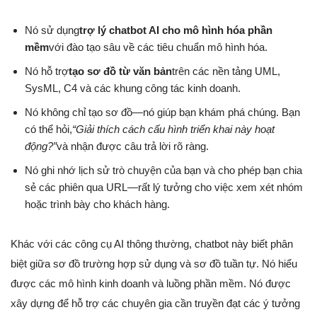
Nó sử dụng
trợ lý chatbot AI cho mô hình hóa phần
mềm
với đào tạo sâu về các tiêu chuẩn mô hình hóa.
Nó hỗ trợ
tạo sơ đồ từ văn bản
trên các nền tảng UML,
SysML, C4 và các khung công tác kinh doanh.
Nó không chỉ tạo sơ đồ—nó giúp bạn khám phá chúng. Bạn
có thể hỏi,
“Giải thích cách cấu hình triển khai này hoạt
động?”
và nhận được câu trả lời rõ ràng.
Nó ghi nhớ lịch sử trò chuyện của bạn và cho phép bạn chia
sẻ các phiên qua URL—rất lý tưởng cho việc xem xét nhóm
hoặc trình bày cho khách hàng.
Khác với các công cụ AI thông thường, chatbot này biết phân
biệt giữa sơ đồ trường hợp sử dụng và sơ đồ tuần tự. Nó hiểu
được các mô hình kinh doanh và luồng phần mềm. Nó được
xây dựng để hỗ trợ các chuyên gia cần truyền đạt các ý tưởng