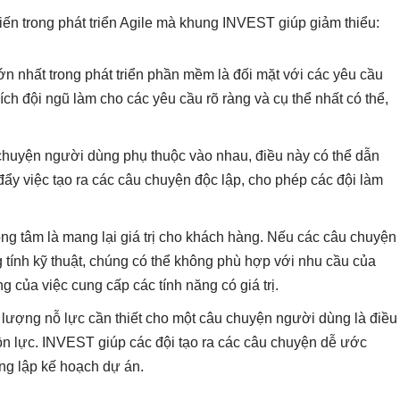
ến trong phát triển Agile mà khung INVEST giúp giảm thiểu:
ớn nhất trong phát triển phần mềm là đối mặt với các yêu cầu
h đội ngũ làm cho các yêu cầu rõ ràng và cụ thể nhất có thể,
 chuyện người dùng phụ thuộc vào nhau, điều này có thể dẫn
ẩy việc tạo ra các câu chuyện độc lập, cho phép các đội làm
rọng tâm là mang lại giá trị cho khách hàng. Nếu các câu chuyện
g tính kỹ thuật, chúng có thể không phù hợp với nhu cầu của
của việc cung cấp các tính năng có giá trị.
 lượng nỗ lực cần thiết cho một câu chuyện người dùng là điều
ồn lực. INVEST giúp các đội tạo ra các câu chuyện dễ ước
ng lập kế hoạch dự án.