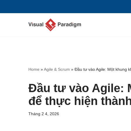
Chuyển
tới
nội
dung
Home
»
Agile & Scrum
»
Đầu tư vào Agile: Một khung k
Đầu tư vào Agile: 
để thực hiện thàn
Tháng 2 4, 2026