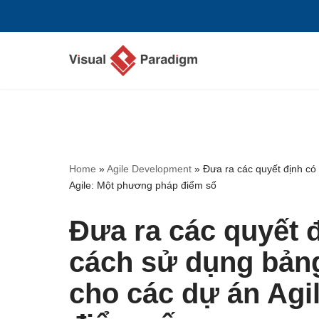
Chuyển
tới
nội
dung
Home
»
Agile Development
»
Đưa ra các quyết định có
Agile: Một phương pháp điểm số
Đưa ra các quyết đ
cách sử dụng bảng
cho các dự án Agi