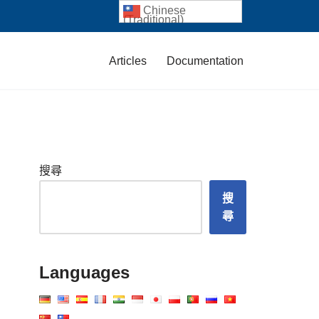
Chinese
(Traditional)
Articles
Documentation
搜尋
搜
尋
Languages