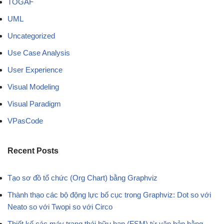
TOGAF
UML
Uncategorized
Use Case Analysis
User Experience
Visual Modeling
Visual Paradigm
VPasCode
Recent Posts
Tạo sơ đồ tổ chức (Org Chart) bằng Graphviz
Thành thạo các bộ động lực bố cục trong Graphviz: Dot so với
Neato so với Twopi so với Circo
Thiết kế các máy trạng thái hữu hạn (FSM) từ văn bản bằng