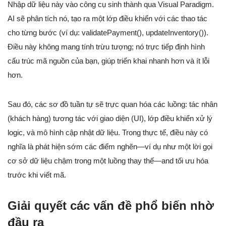
Nhập dữ liệu này vào công cụ sinh thành qua Visual Paradigm.
AI sẽ phân tích nó, tạo ra một lớp điều khiển với các thao tác
cho từng bước (ví dụ: validatePayment(), updateInventory()).
Điều này không mang tính trừu tượng; nó trực tiếp định hình
cấu trúc mã nguồn của bạn, giúp triển khai nhanh hơn và ít lỗi
hơn.
Sau đó, các sơ đồ tuần tự sẽ trực quan hóa các luồng: tác nhân
(khách hàng) tương tác với giao diện (UI), lớp điều khiển xử lý
logic, và mô hình cập nhật dữ liệu. Trong thực tế, điều này có
nghĩa là phát hiện sớm các điểm nghẽn—ví dụ như một lời gọi
cơ sở dữ liệu chậm trong một luồng thay thế—and tối ưu hóa
trước khi viết mã.
Giải quyết các vấn đề phổ biến nhờ
đầu ra