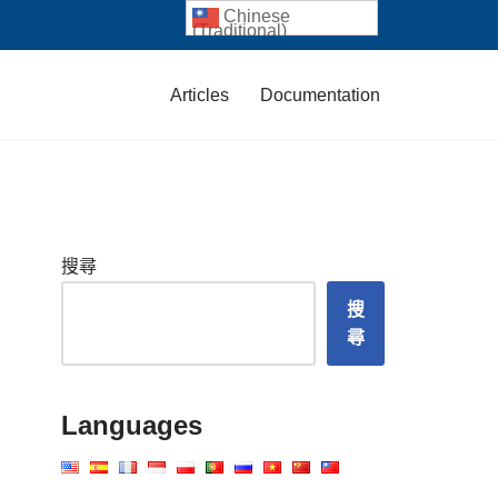
Chinese
(Traditional)
Articles
Documentation
搜尋
搜
尋
Languages