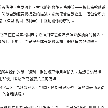
前置條件、主要流程、替代路徑與後置條件等——轉化為軟體系
如何從自動櫃員機提款的描述，系統便會自動產生一個包含所有
 架構（模型-視圖-控制器）中互動關係的序列圖。
出，是因為它不僅僅是產出圖表；它運用智慧型演算法來解讀你的輸入，
機械化自動化，而是提升你在軟體架構上的創造力與效率。
需所有操作的單一類別，例如處理使用者輸入、驗證與錯誤處
用於使用者驗證或發放資金的方法。
替代情境，包含參與者、視圖、控制器與模型。這些圖表涵蓋從
）的各種情境。
adigm 確保這些輸出成果並非泛泛之談——而是針對現實世界中的