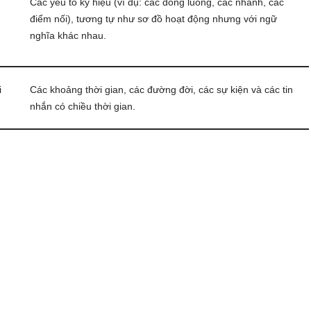
Các yếu tố ký hiệu (ví dụ: các dòng luồng, các nhánh, các
điểm nối), tương tự như sơ đồ hoạt động nhưng với ngữ
nghĩa khác nhau.
i
Các khoảng thời gian, các đường đời, các sự kiện và các tin
nhắn có chiều thời gian.