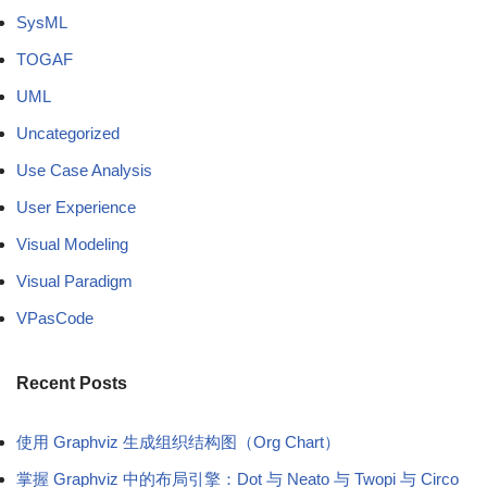
SysML
TOGAF
UML
Uncategorized
Use Case Analysis
User Experience
Visual Modeling
Visual Paradigm
VPasCode
Recent Posts
使用 Graphviz 生成组织结构图（Org Chart）
掌握 Graphviz 中的布局引擎：Dot 与 Neato 与 Twopi 与 Circo