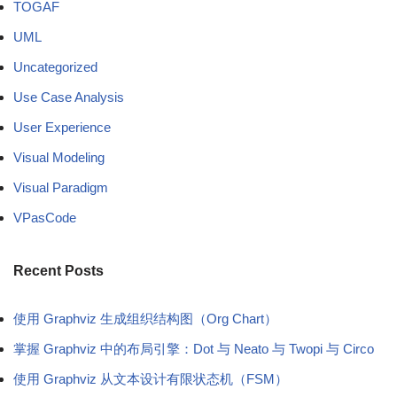
TOGAF
UML
Uncategorized
Use Case Analysis
User Experience
Visual Modeling
Visual Paradigm
VPasCode
Recent Posts
使用 Graphviz 生成组织结构图（Org Chart）
掌握 Graphviz 中的布局引擎：Dot 与 Neato 与 Twopi 与 Circo
使用 Graphviz 从文本设计有限状态机（FSM）