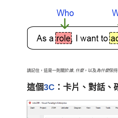
請記住，這是一則關於
誰
,
什麼
，以及
為什麼
保持
這個
3C
：卡片、對話、