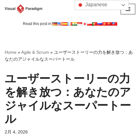
Japanese
コ
ン
Read this post in:
テ
ン
ツ
Home
»
Agile & Scrum
»
ユーザーストーリーの力を解き放つ：あ
へ
なたのアジャイルなスーパートール
ス
キ
ユーザーストーリーの力
ッ
プ
を解き放つ：あなたのア
ジャイルなスーパートー
ル
2月 4, 2026