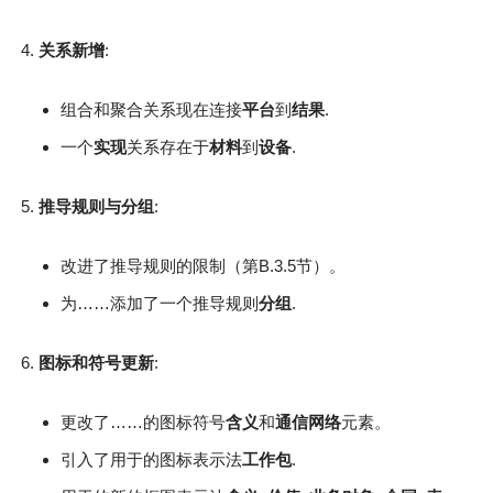
关系新增
:
组合和聚合关系现在连接
平台
到
结果
.
一个
实现
关系存在于
材料
到
设备
.
推导规则与分组
:
改进了推导规则的限制（第B.3.5节）。
为……添加了一个推导规则
分组
.
图标和符号更新
:
更改了……的图标符号
含义
和
通信网络
元素。
引入了用于的图标表示法
工作包
.