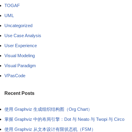
TOGAF
UML
Uncategorized
Use Case Analysis
User Experience
Visual Modeling
Visual Paradigm
VPasCode
Recent Posts
使用 Graphviz 生成组织结构图（Org Chart）
掌握 Graphviz 中的布局引擎：Dot 与 Neato 与 Twopi 与 Circo
使用 Graphviz 从文本设计有限状态机（FSM）