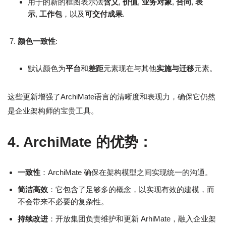
用于的新的框图表示法
含义
,
价值
,
业务对象
,
合同
,
表
示
,
工作包
，以及
可交付成果
.
颜色一致性
:
默认颜色为
平台
和
差距
元素现在与其他
实施与迁移
元素。
这些更新增强了ArchiMate语言的清晰度和表现力，确保它仍然
是企业架构师的宝贵工具。
4. ArchiMate 的优势：
一致性
：ArchiMate 确保在架构模型之间实现统一的沟通。
简洁高效
：它包含了足够多的概念，以实现有效的建模，而
不会带来不必要的复杂性。
持续改进
：开放集团负责维护和更新 ArhiMate，融入企业架