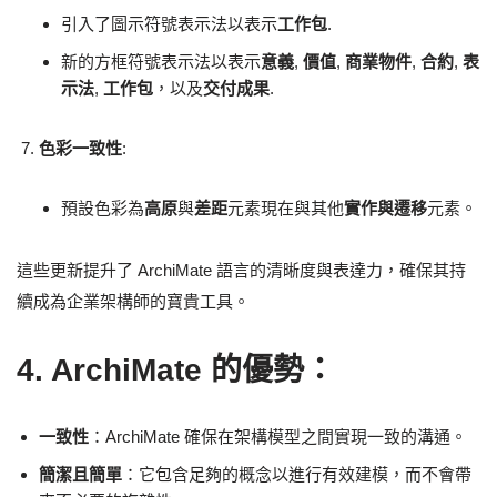
引入了圖示符號表示法以表示
工作包
.
新的方框符號表示法以表示
意義
,
價值
,
商業物件
,
合約
,
表
示法
,
工作包
，以及
交付成果
.
色彩一致性
:
預設色彩為
高原
與
差距
元素現在與其他
實作與遷移
元素。
這些更新提升了 ArchiMate 語言的清晰度與表達力，確保其持
續成為企業架構師的寶貴工具。
4. ArchiMate 的優勢：
一致性
：ArchiMate 確保在架構模型之間實現一致的溝通。
簡潔且簡單
：它包含足夠的概念以進行有效建模，而不會帶