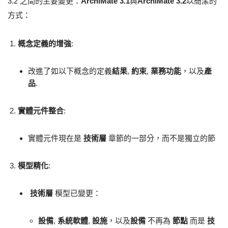
3.2 之間的主要變更：
ArchiMate 3.1
與
ArchiMate 3.2
以簡潔的
方式：
概念定義的增強
:
改進了如以下概念的定義
結果
,
約束
,
業務功能
，以及
產
品
.
實體元件整合
:
實體元件現在是
技術層
章節的一部分，而不是獨立的節
模型精化
:
技術層
模型已變更：
設備
,
系統軟體
,
設施
，以及
設備
不再為
節點
而是
技