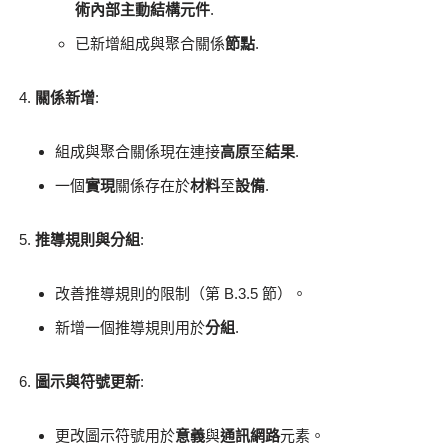
術內部主動結構元件
.
已新增組成與聚合關係
節點
.
關係新增
:
組成與聚合關係現在連接
高原
至
結果
.
一個
實現
關係存在於
材料
至
設備
.
推導規則與分組
:
改善推導規則的限制（第 B.3.5 節）。
新增一個推導規則用於
分組
.
圖示與符號更新
:
更改圖示符號用於
意義
與
通訊網路
元素。