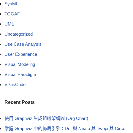
SysML
TOGAF
UML
Uncategorized
Use Case Analysis
User Experience
Visual Modeling
Visual Paradigm
VPasCode
Recent Posts
使用 Graphviz 生成組織架構圖 (Org Chart)
掌握 Graphviz 中的佈局引擎：Dot 與 Neato 與 Twopi 與 Circo