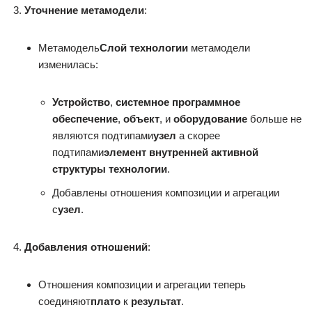
Уточнение метамодели
:
Метамодель
Слой технологии
метамодели
изменилась:
Устройство
,
системное программное
обеспечение
,
объект
, и
оборудование
больше не
являются подтипами
узел
а скорее
подтипами
элемент внутренней активной
структуры технологии
.
Добавлены отношения композиции и агрегации
с
узел
.
Добавления отношений
:
Отношения композиции и агрегации теперь
соединяют
плато
к
результат
.