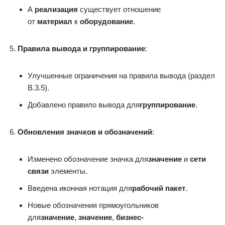
А
реализация
существует отношение
от
материал
к
оборудование
.
Правила вывода и группирование
:
Улучшенные ограничения на правила вывода (раздел
B.3.5).
Добавлено правило вывода для
группирование
.
Обновления значков и обозначений
:
Изменено обозначение значка для
значение
и
сети
связи
элементы.
Введена иконная нотация для
рабочий пакет
.
Новые обозначения прямоугольников
для
значение
,
значение
,
бизнес-