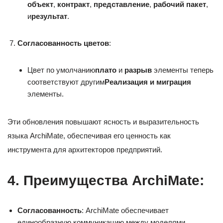
объект
,
контракт
,
представление
,
рабочий пакет
,
и
результат
.
Согласованность цветов
:
Цвет по умолчанию
плато
и
разрыв
элементы теперь
соответствуют другим
Реализация и миграция
элементы.
Эти обновления повышают ясность и выразительность
языка ArchiMate, обеспечивая его ценность как
инструмента для архитекторов предприятий.
4. Преимущества ArchiMate:
Согласованность
: ArchiMate обеспечивает
единообразную коммуникацию между моделями