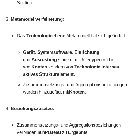
Section.
Metamodellverfeinerung
:
Das
Technologieebene
Metamodell hat sich geändert:
Gerät
,
Systemsoftware
,
Einrichtung
,
und
Ausrüstung
sind keine Untertypen mehr
von
Knoten
sondern von
Technologie internes
aktives Strukturelement
.
Zusammensetzungs- und Aggregationsbeziehungen
wurden hinzugefügt mit
Knoten
.
Beziehungszusätze
:
Zusammensetzungs- und Aggregationsbeziehungen
verbinden nun
Plateau
zu
Ergebnis
.