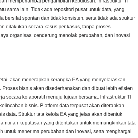
an memperlambat pengambilan keputusan. Infrastruktur TI
tu sama lain. Tidak ada repositori pusat untuk data, yang
bersifat spontan dan tidak konsisten, serta tidak ada struktur
an dilakukan secara kasus per kasus, tanpa proses
daya organisasi cenderung menolak perubahan, dan inovasi
Retail akan menerapkan kerangka EA yang menyelaraskan
a. Proses bisnis akan disederhanakan dan dibuat lebih efisien
ja secara kolaboratif menuju tujuan bersama. Infrastruktur TI
elincahan bisnis. Platform data terpusat akan diterapkan
data. Struktur tata kelola EA yang jelas akan dibentuk
gambilan keputusan yang ditentukan untuk memungkinkan tata
bah untuk menerima perubahan dan inovasi, serta menghargai