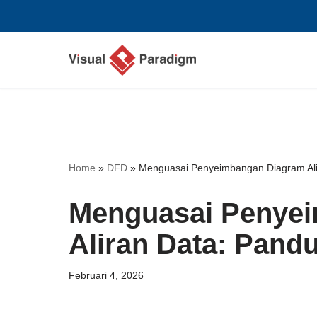
Lompat
ke
konten
Home
»
DFD
»
Menguasai Penyeimbangan Diagram Ali
Menguasai Penye
Aliran Data: Pand
Februari 4, 2026