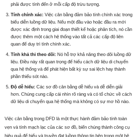
phải được tính đến ở mỗi cấp độ trừu tượng.
Tính chính xác:
Việc cân bằng đảm bảo tính chính xác trong
biểu diễn luồng dữ liệu. Nếu một đầu vào hoặc đầu ra mới
được xác định trong giai đoạn thiết kế hoặc phân tích, nó cần
được thêm một cách hệ thống vào tất cả các cấp độ liên
quan để duy trì tính chính xác.
Tính khả thi theo dõi:
Nó hỗ trợ khả năng theo dõi luồng dữ
liệu. Điều này rất quan trọng để hiểu cách dữ liệu di chuyển
qua hệ thống và để phát hiện bất kỳ sự sai lệch hay thành
phần thiếu sót nào.
Độ dễ hiểu:
Các sơ đồ cân bằng dễ hiểu và dễ diễn giải
hơn. Chúng cung cấp cái nhìn rõ ràng và có tổ chức về cách
dữ liệu di chuyển qua hệ thống mà không có sự mơ hồ nào.
Việc cân bằng trong DFD là một thực hành đảm bảo tính toàn
vẹn và tính mạch lạc của các sơ đồ, biến chúng thành công cụ
hiệu quả để hiểu và truyền đạt luồng thông tin bên trong một hệ