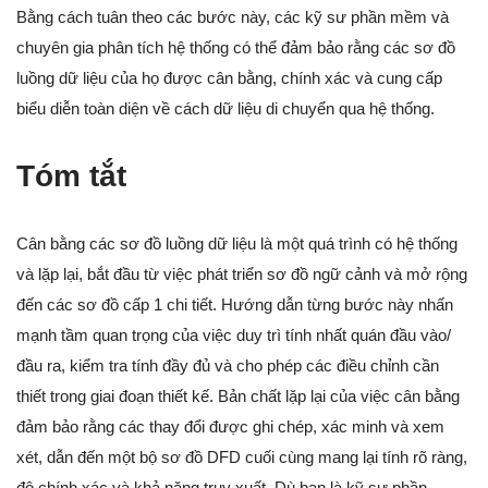
Bằng cách tuân theo các bước này, các kỹ sư phần mềm và
chuyên gia phân tích hệ thống có thể đảm bảo rằng các sơ đồ
luồng dữ liệu của họ được cân bằng, chính xác và cung cấp
biểu diễn toàn diện về cách dữ liệu di chuyển qua hệ thống.
Tóm tắt
Cân bằng các sơ đồ luồng dữ liệu là một quá trình có hệ thống
và lặp lại, bắt đầu từ việc phát triển sơ đồ ngữ cảnh và mở rộng
đến các sơ đồ cấp 1 chi tiết. Hướng dẫn từng bước này nhấn
mạnh tầm quan trọng của việc duy trì tính nhất quán đầu vào/
đầu ra, kiểm tra tính đầy đủ và cho phép các điều chỉnh cần
thiết trong giai đoạn thiết kế. Bản chất lặp lại của việc cân bằng
đảm bảo rằng các thay đổi được ghi chép, xác minh và xem
xét, dẫn đến một bộ sơ đồ DFD cuối cùng mang lại tính rõ ràng,
độ chính xác và khả năng truy xuất. Dù bạn là kỹ sư phần