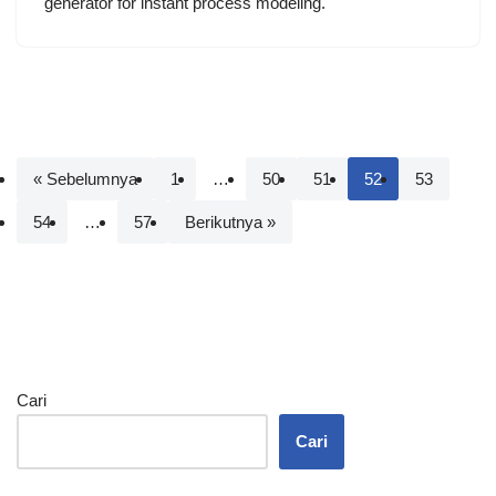
generator for instant process modeling.
« Sebelumnya
1
…
50
51
52
53
54
…
57
Berikutnya »
Cari
Cari