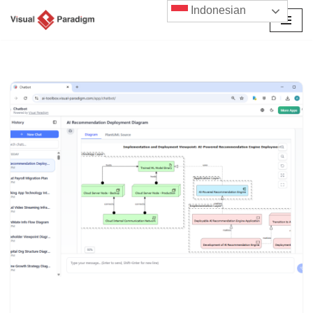
Indonesian
Lompat
ke
konten