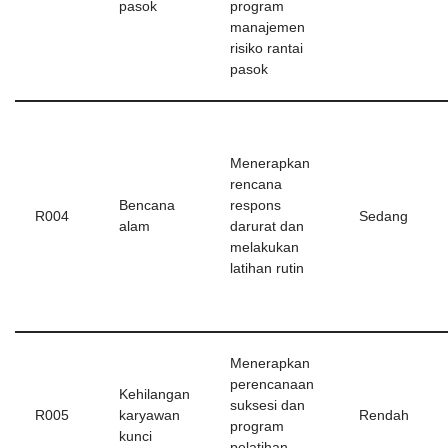
pasok
program
manajemen
risiko rantai
pasok
Menerapkan
rencana
Bencana
respons
R004
Sedang
alam
darurat dan
melakukan
latihan rutin
Menerapkan
perencanaan
Kehilangan
suksesi dan
R005
karyawan
Rendah
program
kunci
pelatihan