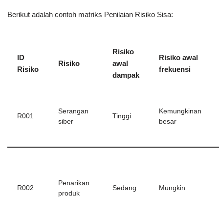
Berikut adalah contoh matriks Penilaian Risiko Sisa:
Risiko
ID
Risiko awal
Risiko
awal
Risiko
frekuensi
dampak
Serangan
Kemungkinan
R001
Tinggi
siber
besar
Penarikan
R002
Sedang
Mungkin
produk