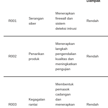
Dampak
Menerapkan
Serangan
firewall dan
R001
Rendah
siber
sistem
deteksi intrusi
Menerapkan
langkah
Penarikan
pengendalian
R002
Rendah
produk
kualitas dan
meningkatkan
pengujian
Membentuk
pemasok
cadangan
Kegagalan
dan
R003
rantai
menerapkan
Rendah