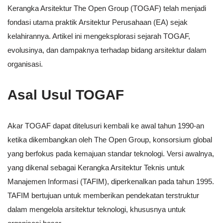
Kerangka Arsitektur The Open Group (TOGAF) telah menjadi
fondasi utama praktik Arsitektur Perusahaan (EA) sejak
kelahirannya. Artikel ini mengeksplorasi sejarah TOGAF,
evolusinya, dan dampaknya terhadap bidang arsitektur dalam
organisasi.
Asal Usul TOGAF
Akar TOGAF dapat ditelusuri kembali ke awal tahun 1990-an
ketika dikembangkan oleh The Open Group, konsorsium global
yang berfokus pada kemajuan standar teknologi. Versi awalnya,
yang dikenal sebagai Kerangka Arsitektur Teknis untuk
Manajemen Informasi (TAFIM), diperkenalkan pada tahun 1995.
TAFIM bertujuan untuk memberikan pendekatan terstruktur
dalam mengelola arsitektur teknologi, khususnya untuk