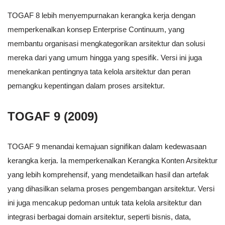
TOGAF 8 lebih menyempurnakan kerangka kerja dengan
memperkenalkan konsep Enterprise Continuum, yang
membantu organisasi mengkategorikan arsitektur dan solusi
mereka dari yang umum hingga yang spesifik. Versi ini juga
menekankan pentingnya tata kelola arsitektur dan peran
pemangku kepentingan dalam proses arsitektur.
TOGAF 9 (2009)
TOGAF 9 menandai kemajuan signifikan dalam kedewasaan
kerangka kerja. Ia memperkenalkan Kerangka Konten Arsitektur
yang lebih komprehensif, yang mendetailkan hasil dan artefak
yang dihasilkan selama proses pengembangan arsitektur. Versi
ini juga mencakup pedoman untuk tata kelola arsitektur dan
integrasi berbagai domain arsitektur, seperti bisnis, data,