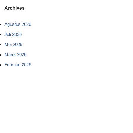
Archives
Agustus 2026
Juli 2026
Mei 2026
Maret 2026
Februari 2026