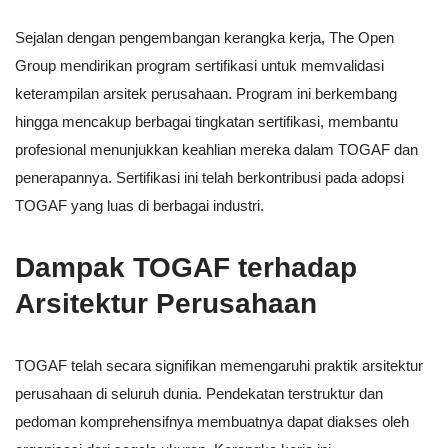
Sejalan dengan pengembangan kerangka kerja, The Open
Group mendirikan program sertifikasi untuk memvalidasi
keterampilan arsitek perusahaan. Program ini berkembang
hingga mencakup berbagai tingkatan sertifikasi, membantu
profesional menunjukkan keahlian mereka dalam TOGAF dan
penerapannya. Sertifikasi ini telah berkontribusi pada adopsi
TOGAF yang luas di berbagai industri.
Dampak TOGAF terhadap
Arsitektur Perusahaan
TOGAF telah secara signifikan memengaruhi praktik arsitektur
perusahaan di seluruh dunia. Pendekatan terstruktur dan
pedoman komprehensifnya membuatnya dapat diakses oleh