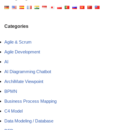
Categories
Agile & Scrum
Agile Development
AI
AI Diagramming Chatbot
ArchiMate Viewpoint
BPMN
Business Process Mapping
C4 Model
Data Modeling / Database