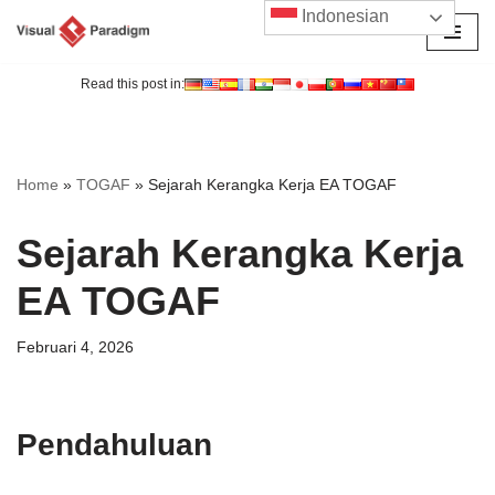
Indonesian
Lompat
ke
Read this post in:
konten
Home
»
TOGAF
»
Sejarah Kerangka Kerja EA TOGAF
Sejarah Kerangka Kerja
EA TOGAF
Februari 4, 2026
Pendahuluan