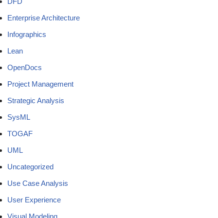
DFD
Enterprise Architecture
Infographics
Lean
OpenDocs
Project Management
Strategic Analysis
SysML
TOGAF
UML
Uncategorized
Use Case Analysis
User Experience
Visual Modeling