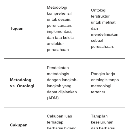
Metodologi
Ontologi
komprehensif
terstruktur
untuk desain,
untuk melihat
perencanaan,
Tujuan
dan
implementasi,
mendefinisikan
dan tata kelola
sebuah
arsitektur
perusahaan.
perusahaan.
Pendekatan
metodologis
Rangka kerja
Metodologi
dengan langkah-
ontologis tanpa
vs. Ontologi
langkah yang
metodologi
dapat dijalankan
tertentu.
(ADM).
Cakupan luas
Tampilan
terhadap
keseluruhan
Cakupan
berbagai bidang
dari berbagai