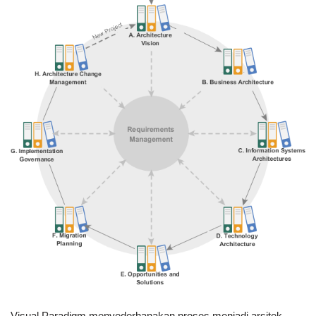
Visual Paradigm menyederhanakan proses menjadi arsitek