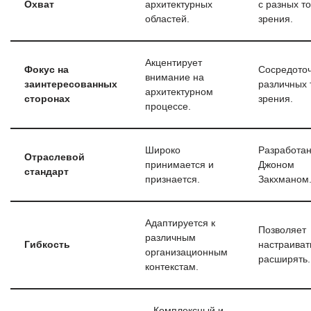
Охват
архитектурных
с разных т
областей.
зрения.
Акцентирует
Фокус на
Сосредоточ
внимание на
заинтересованных
различных 
архитектурном
сторонах
зрения.
процессе.
Широко
Разработа
Отраслевой
принимается и
Джоном
стандарт
признается.
Закхманом
Адаптируется к
Позволяет
различным
Гибкость
настраиват
организационным
расширять.
контекстам.
– Комплексный и