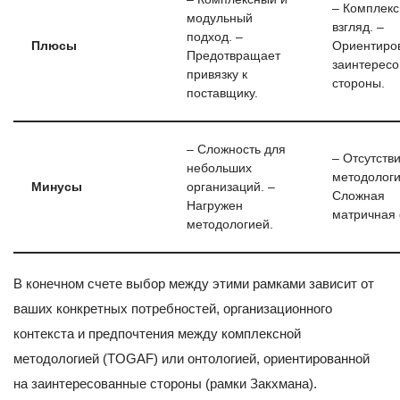
– Комплек
модульный
взгляд. –
подход. –
Плюсы
Ориентиро
Предотвращает
заинтерес
привязку к
стороны.
поставщику.
– Сложность для
– Отсутств
небольших
методологи
Минусы
организаций. –
Сложная
Нагружен
матричная
методологией.
В конечном счете выбор между этими рамками зависит от
ваших конкретных потребностей, организационного
контекста и предпочтения между комплексной
методологией (TOGAF) или онтологией, ориентированной
на заинтересованные стороны (рамки Закхмана).