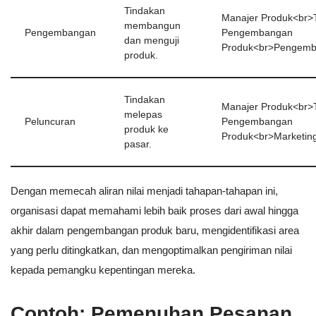
Tindakan
Manajer Produk<br>
membangun
Pengembangan
Pengembangan
dan menguji
Produk<br>Pengemb
produk.
Tindakan
Manajer Produk<br>
melepas
Peluncuran
Pengembangan
produk ke
Produk<br>Marketin
pasar.
Dengan memecah aliran nilai menjadi tahapan-tahapan ini,
organisasi dapat memahami lebih baik proses dari awal hingga
akhir dalam pengembangan produk baru, mengidentifikasi area
yang perlu ditingkatkan, dan mengoptimalkan pengiriman nilai
kepada pemangku kepentingan mereka.
Contoh: Pemenuhan Pesanan