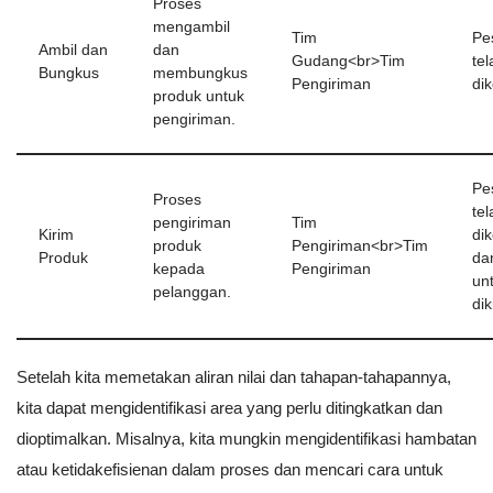
Proses
mengambil
Tim
Pe
Ambil dan
dan
Gudang<br>Tim
tel
Bungkus
membungkus
Pengiriman
dik
produk untuk
pengiriman.
Pe
Proses
tel
pengiriman
Tim
Kirim
di
produk
Pengiriman<br>Tim
Produk
da
kepada
Pengiriman
un
pelanggan.
dik
Setelah kita memetakan aliran nilai dan tahapan-tahapannya,
kita dapat mengidentifikasi area yang perlu ditingkatkan dan
dioptimalkan. Misalnya, kita mungkin mengidentifikasi hambatan
atau ketidakefisienan dalam proses dan mencari cara untuk