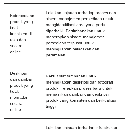
Lakukan tinjauan terhadap proses dan
Ketersediaan
sistem manajemen persediaan untuk
produk yang
mengidentifikasi area yang perlu
tidak
diperbaiki. Pertimbangkan untuk
konsisten di
menerapkan sistem manajemen
toko dan
persediaan terpusat untuk
secara
meningkatkan pelacakan dan
online
peramalan.
Deskripsi
Rekrut staf tambahan untuk
dan gambar
meningkatkan deskripsi dan fotografi
produk yang
produk. Terapkan proses baru untuk
tidak
memastikan gambar dan deskripsi
memadai
produk yang konsisten dan berkualitas
secara
tinggi.
online
Lakukan tinjauan terhadap infrastruktur