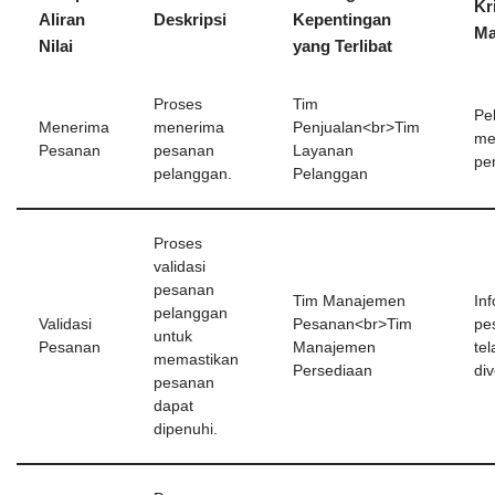
Kr
Aliran
Deskripsi
Kepentingan
Ma
Nilai
yang Terlibat
Proses
Tim
Pe
Menerima
menerima
Penjualan<br>Tim
me
Pesanan
pesanan
Layanan
pe
pelanggan.
Pelanggan
Proses
validasi
pesanan
Tim Manajemen
In
pelanggan
Validasi
Pesanan<br>Tim
pe
untuk
Pesanan
Manajemen
tel
memastikan
Persediaan
div
pesanan
dapat
dipenuhi.