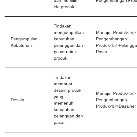
dan memilih
Pengembangan Pro
ide produk.
Tindakan
mengumpulkan
Manajer Produk<br>
Pengumpulan
kebutuhan
Pengembangan
Kebutuhan
pelanggan dan
Produk<br>Pelangga
pasar untuk
Pasar
produk.
Tindakan
membuat
desain produk
Manajer Produk<br>
yang
Desain
Pengembangan
memenuhi
Produk<br>Desainer
kebutuhan
pelanggan dan
pasar.