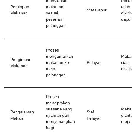
menyiapkan
Pesa
Persiapan
makanan
telah
Staf Dapur
Makanan
sesuai
dikiri
pesanan
dapur
pelanggan.
Proses
mengantarkan
Maka
Pengiriman
makanan ke
Pelayan
siap
Makanan
meja
disaji
pelanggan.
Proses
menciptakan
suasana yang
Maka
Pengalaman
Staf
nyaman dan
diant
Makan
Pelayan
menyenangkan
meja
bagi