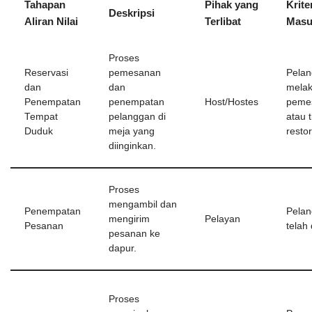
Tahapan
Pihak yang
Krite
Deskripsi
Aliran Nilai
Terlibat
Masu
Proses
Reservasi
pemesanan
Pela
dan
dan
mela
Penempatan
penempatan
Host/Hostes
peme
Tempat
pelanggan di
atau t
Duduk
meja yang
resto
diinginkan.
Proses
mengambil dan
Penempatan
Pela
mengirim
Pelayan
Pesanan
telah
pesanan ke
dapur.
Proses