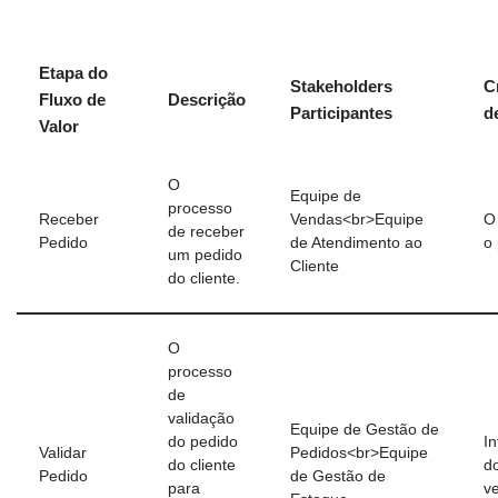
Etapa do
Stakeholders
C
Fluxo de
Descrição
Participantes
d
Valor
O
Equipe de
processo
Receber
Vendas<br>Equipe
O 
de receber
Pedido
de Atendimento ao
o
um pedido
Cliente
do cliente.
O
processo
de
validação
Equipe de Gestão de
do pedido
I
Validar
Pedidos<br>Equipe
do cliente
d
Pedido
de Gestão de
para
ve