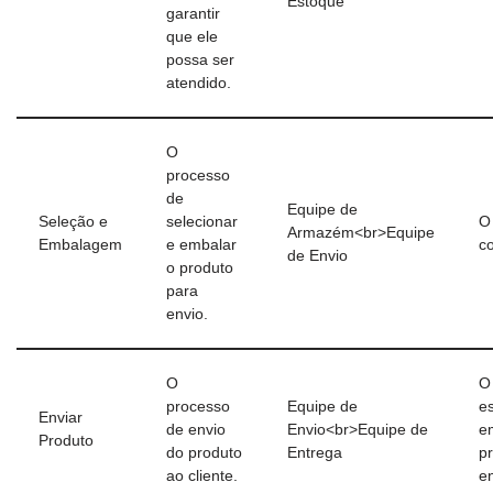
Estoque
garantir
que ele
possa ser
atendido.
O
processo
de
Equipe de
Seleção e
selecionar
O
Armazém<br>Equipe
Embalagem
e embalar
c
de Envio
o produto
para
envio.
O
O
processo
Equipe de
e
Enviar
de envio
Envio<br>Equipe de
e
Produto
do produto
Entrega
p
ao cliente.
e