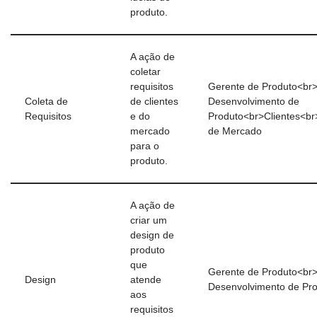
produto.
A ação de
coletar
requisitos
Gerente de Produto<br
Coleta de
de clientes
Desenvolvimento de
Requisitos
e do
Produto<br>Clientes<br
mercado
de Mercado
para o
produto.
A ação de
criar um
design de
produto
que
Gerente de Produto<br
Design
atende
Desenvolvimento de Pr
aos
requisitos