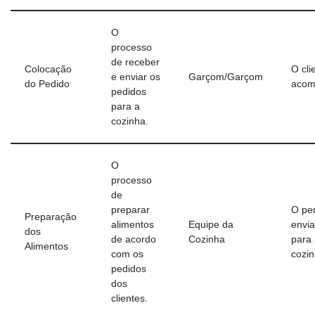
O
processo
de receber
Colocação
O cli
e enviar os
Garçom/Garçom
do Pedido
acom
pedidos
para a
cozinha.
O
processo
de
preparar
O pe
Preparação
alimentos
Equipe da
envi
dos
de acordo
Cozinha
para
Alimentos
com os
cozi
pedidos
dos
clientes.