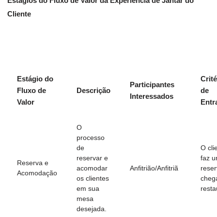
Estágios do Fluxo de Valor da Experiência de Jantar do
Cliente
Estágio do
Crité
Participantes
Fluxo de
Descrição
de
Interessados
Valor
Entr
O
processo
de
O cli
reservar e
faz 
Reserva e
acomodar
Anfitrião/Anfitriã
reser
Acomodação
os clientes
cheg
em sua
resta
mesa
desejada.