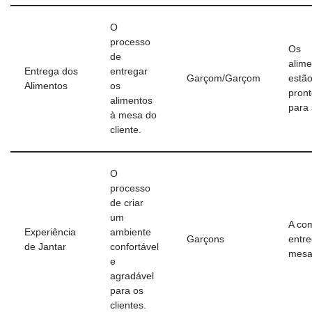
O
processo
Os
de
alime
Entrega dos
entregar
Garçom/Garçom
estã
Alimentos
os
pron
alimentos
para 
à mesa do
cliente.
O
processo
de criar
um
A co
Experiência
ambiente
Garçons
entr
de Jantar
confortável
mes
e
agradável
para os
clientes.