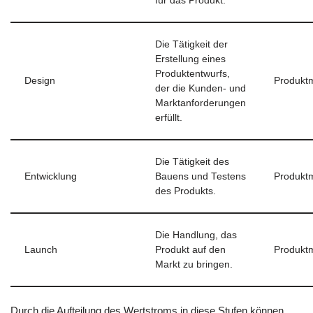
für das Produkt.
Die Tätigkeit der
Erstellung eines
Produktentwurfs,
Design
Produkt
der die Kunden- und
Marktanforderungen
erfüllt.
Die Tätigkeit des
Entwicklung
Bauens und Testens
Produkt
des Produkts.
Die Handlung, das
Launch
Produkt auf den
Produkt
Markt zu bringen.
Durch die Aufteilung des Wertstroms in diese Stufen können