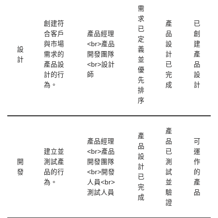
需
求
創建符
產
已
已
合客戶
產品經理
品
創
定
與市場
<br>產品
設
建
設
義
需求的
開發團隊
計
產
計
並
產品設
<br>設計
已
品
優
計的行
師
完
設
先
為。
成
計
排
序
產
產
產品經理
品
可
品
建立並
<br>產品
已
運
設
開
測試產
開發團隊
測
作
計
發
品的行
<br>開發
試
的
已
為。
人員<br>
並
產
完
測試人員
驗
品
成
證