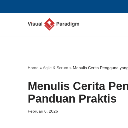
Lompat
ke
konten
Home
»
Agile & Scrum
»
Menulis Cerita Pengguna yang 
Menulis Cerita Pen
Panduan Praktis
Februari 6, 2026