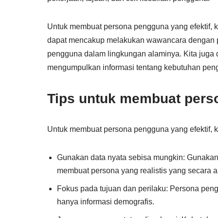
Untuk membuat persona pengguna yang efektif, ki
dapat mencakup melakukan wawancara dengan p
pengguna dalam lingkungan alaminya. Kita juga 
mengumpulkan informasi tentang kebutuhan pen
Tips untuk membuat perso
Untuk membuat persona pengguna yang efektif, ki
Gunakan data nyata sebisa mungkin: Gunakan
membuat persona yang realistis yang secara 
Fokus pada tujuan dan perilaku: Persona pen
hanya informasi demografis.