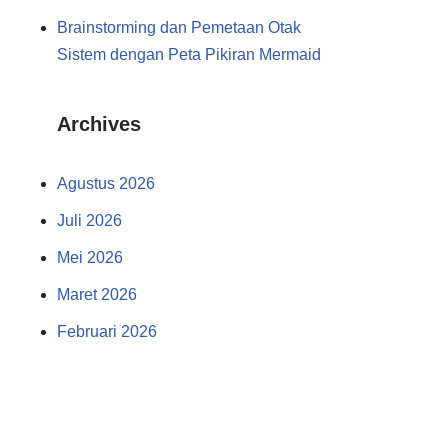
Brainstorming dan Pemetaan Otak
Sistem dengan Peta Pikiran Mermaid
Archives
Agustus 2026
Juli 2026
Mei 2026
Maret 2026
Februari 2026