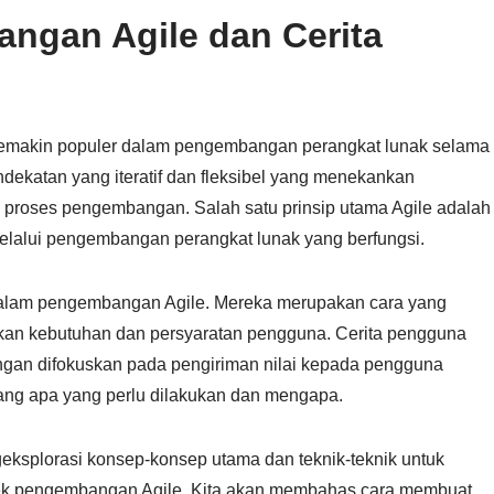
ngan Agile dan Cerita
semakin populer dalam pengembangan perangkat lunak selama
dekatan yang iteratif dan fleksibel yang menekankan
g proses pengembangan. Salah satu prinsip utama Agile adalah
elalui pengembangan perangkat lunak yang berfungsi.
alam pengembangan Agile. Mereka merupakan cara yang
an kebutuhan dan persyaratan pengguna. Cerita pengguna
n difokuskan pada pengiriman nilai kepada pengguna
ng apa yang perlu dilakukan dan mengapa.
eksplorasi konsep-konsep utama dan teknik-teknik untuk
oyek pengembangan Agile. Kita akan membahas cara membuat