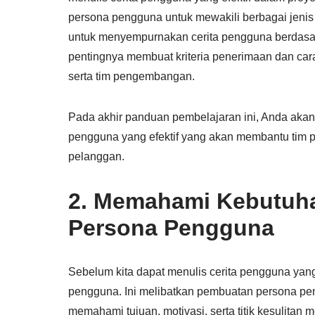
persona pengguna untuk mewakili berbagai jenis 
untuk menyempurnakan cerita pengguna berdasar
pentingnya membuat kriteria penerimaan dan car
serta tim pengembangan.
Pada akhir panduan pembelajaran ini, Anda akan
pengguna yang efektif yang akan membantu tim 
pelanggan.
2. Memahami Kebutuh
Persona Pengguna
Sebelum kita dapat menulis cerita pengguna yang
pengguna. Ini melibatkan pembuatan persona pe
memahami tujuan, motivasi, serta titik kesulitan 