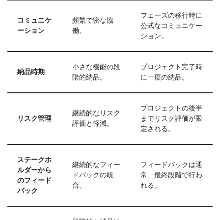
フェーズの移行時に
コミュニケ
頻繁で密な協
公式なコミュニケー
ーション
働。
ション。
小さな機能の段
プロジェクト完了時
納品時期
階的納品。
に一度の納品。
プロジェクトの後半
継続的なリスク
リスク管理
までリスク評価が限
評価と軽減。
定される。
ステークホ
継続的なフィー
フィードバックは通
ルダーから
ドバックの統
常、最終段階で行わ
のフィード
合。
れる。
バック