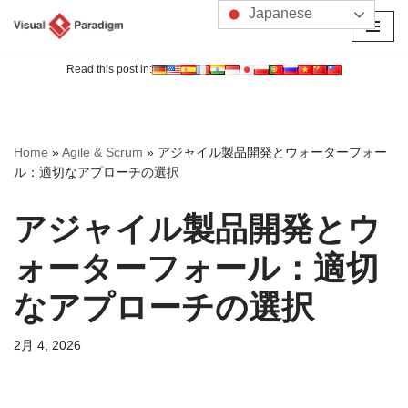
Japanese
コ
ン
Read this post in:
テ
ン
ツ
Home
»
Agile & Scrum
»
アジャイル製品開発とウォーターフォー
へ
ル：適切なアプローチの選択
ス
キ
アジャイル製品開発とウ
ッ
プ
ォーターフォール：適切
なアプローチの選択
2月 4, 2026