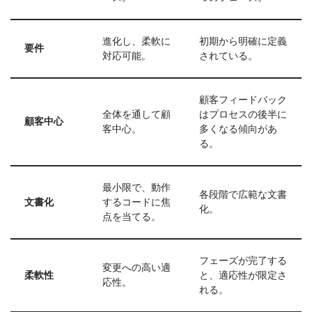
進化し、柔軟に
初期から明確に定義
要件
対応可能。
されている。
顧客フィードバック
全体を通して顧
はプロセスの後半に
顧客中心
客中心。
多くなる傾向があ
る。
最小限で、動作
各段階で広範な文書
文書化
するコードに焦
化。
点を当てる。
フェーズが完了する
変更への高い適
柔軟性
と、適応性が限定さ
応性。
れる。