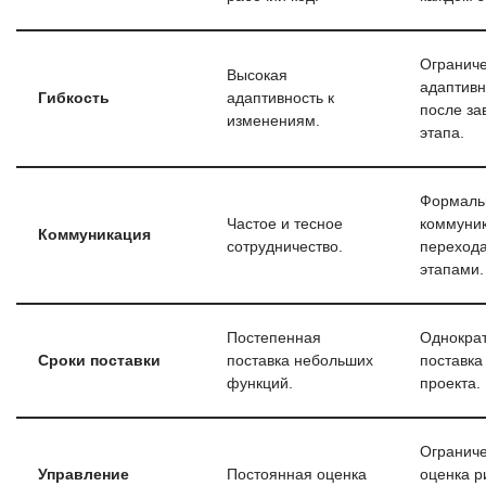
Огранич
Высокая
адаптивн
Гибкость
адаптивность к
после з
изменениям.
этапа.
Формаль
Частое и тесное
коммуни
Коммуникация
сотрудничество.
переход
этапами.
Постепенная
Однокра
Сроки поставки
поставка небольших
поставка
функций.
проекта.
Огранич
Управление
Постоянная оценка
оценка р