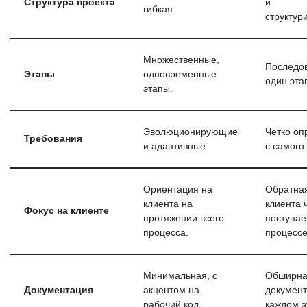
Структура проекта
и
гибкая.
структур
Множественные,
Последо
Этапы
одновременные
один этап
этапы.
Эволюционирующие
Четко о
Требования
и адаптивные.
с самого
Ориентация на
Обратная
клиента на
клиента 
Фокус на клиенте
протяжении всего
поступае
процесса.
процессе
Минимальная, с
Обширн
Документация
акцентом на
документ
рабочий код.
каждом э