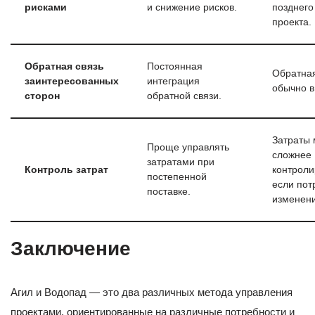
рисками
и снижение рисков.
позднего
проекта.
Обратная связь
Постоянная
Обратная
заинтересованных
интеграция
обычно в
сторон
обратной связи.
Затраты 
Проще управлять
сложнее
затратами при
Контроль затрат
контроли
постепенной
если пот
поставке.
изменени
Заключение
Агил и Водопад — это два различных метода управления
проектами, ориентированные на различные потребности и